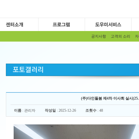
공지사항
고객의 소리
자
(주)다인돌봄 제4차 이사회 실시(25.12
이름
: 관리자
작성일
: 2025-12-26
조횟수
: 48