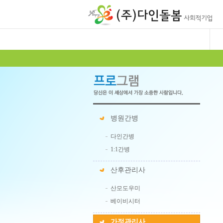
병원간병
다인간병
1:1간병
산후관리사
산모도우미
베이비시터
가정관리사