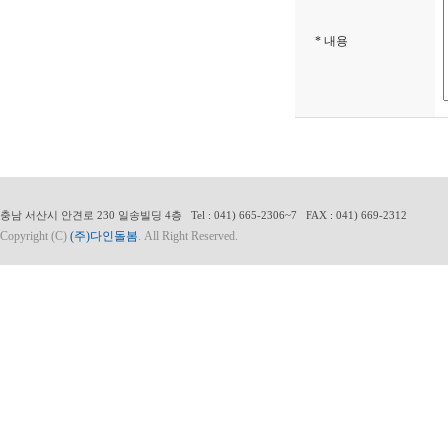
* 내용
충남 서산시 안견로 230 일송빌딩 4층 Tel : 041) 665-2306~7 FAX : 041) 669-2312
Copyright (C)
(주)다인돌봄
. All Right Reserved.