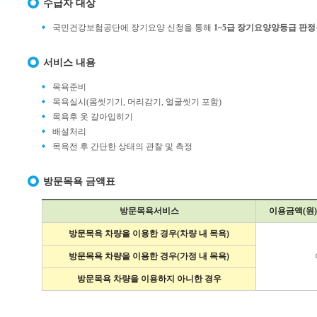
수급자 대상
국민건강보험공단에 장기요양 신청을 통해
1~5급 장기요양양등급 판정
서비스 내용
목욕준비
목욕실시(몸씻기기, 머리감기, 얼굴씻기 포함)
목욕후 옷 갈아입히기
배설처리
목욕전 후 간단한 상태의 관찰 및 측정
방문목욕 금액표
방문목욕서비스
이용금액(원)
방문목욕 차량을 이용한 경우(차량 내 목욕)
방문목욕 차량을 이용한 경우(가정 내 목욕)
방문목욕 차량을 이용하지 아니한 경우