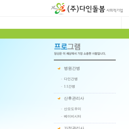
병원간병
다인간병
1:1간병
산후관리사
산모도우미
베이비시터
가정관리사